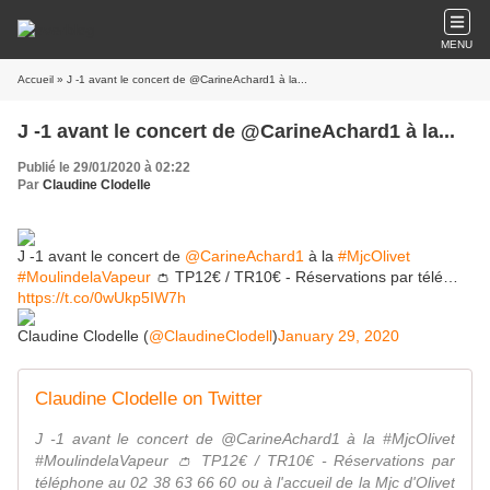
MENU
Accueil
» J -1 avant le concert de @CarineAchard1 à la...
J -1 avant le concert de @CarineAchard1 à la...
Publié le 29/01/2020 à 02:22
Par
Claudine Clodelle
J -1 avant le concert de
@CarineAchard1
à la
#MjcOlivet
#MoulindelaVapeur
👛 TP12€ / TR10€ - Réservations par télé…
https://t.co/0wUkp5IW7h
Claudine Clodelle (
@ClaudineClodell
)
January 29, 2020
Claudine Clodelle on Twitter
J -1 avant le concert de @CarineAchard1 à la #MjcOlivet
#MoulindelaVapeur 👛 TP12€ / TR10€ - Réservations par
téléphone au 02 38 63 66 60 ou à l'accueil de la Mjc d'Olivet