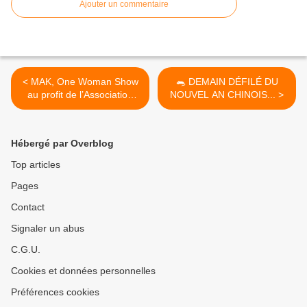
Ajouter un commentaire
< MAK, One Woman Show
🐀 DEMAIN DÉFILÉ DU
au profit de l’Association
NOUVEL AN CHINOIS... >
"des rêves pour Yanis" le 8
février 2020 à Saint-Jean-
le-Blanc
Hébergé par Overblog
Top articles
Pages
Contact
Signaler un abus
C.G.U.
Cookies et données personnelles
Préférences cookies