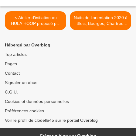
< Atelier d'initiation au
Nuits de l'orientation 2020 à
HULA HOOP proposé par
Blois, Bourges, Chartres,
LA SCÈNE NATIONALE
Tours, Châteauroux et
D’ORLÉANS les 3 et 4
Orléans >
février 2020
Hébergé par Overblog
Top articles
Pages
Contact
Signaler un abus
C.G.U.
Cookies et données personnelles
Préférences cookies
Voir le profil de clodelle45 sur le portail Overblog
Créer un blog sur Overblog