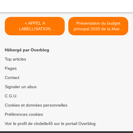
< APPEL A
Présentation du budget
LABELLISATION
principal 2020 de la Mairie
D’INITIATIVES Nouvelles
d’Orléans par Olivier
Renaissances en Centre-
CARRE et Michel MARTIN
Val de Loire - Candidatures
>
Hébergé par Overblog
jusqu’au 20 janvier 2020
Top articles
Pages
Contact
Signaler un abus
C.G.U.
Cookies et données personnelles
Préférences cookies
Voir le profil de clodelle45 sur le portail Overblog