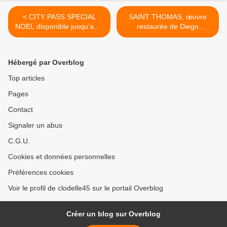
< CITY PASS SPECIAL
SAINT THOMAS, œuvre
NOEL disponible jusqu’au 5
restaurée de Diego
janvier 2020 : 8 coupons
Velázquez objet d’ une
exclusifs supplémentaires
exposition-dossier au
Musée des Beaux-Arts
Hébergé par Overblog
d’ORLEANS >
Top articles
Pages
Contact
Signaler un abus
C.G.U.
Cookies et données personnelles
Préférences cookies
Voir le profil de clodelle45 sur le portail Overblog
Créer un blog sur Overblog