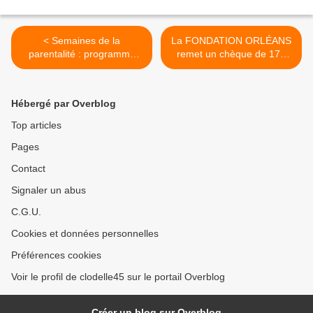
< Semaines de la
La FONDATION ORLÉANS
parentalité : programme
remet un chèque de 170
dans le Loiret et à Fleury
000€ au Muséum d’Orléans
Les Aubrais du 8 au 24
pour la Biodiversité et
novembre
l’Environnement (MOBE) >
Hébergé par Overblog
Top articles
Pages
Contact
Signaler un abus
C.G.U.
Cookies et données personnelles
Préférences cookies
Voir le profil de clodelle45 sur le portail Overblog
Créer un blog sur Overblog