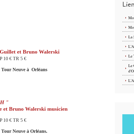
Lie
Mo
Mon
La 
L'A
Guillet et Bruno Walerski
Le 
TP 10 € TR 5 €
Le 
la Tour Neuve à Orléans
d'O
L'A
H "
e et Bruno Walerski musicien
TP 10 € TR 5 €
a Tour Neuve à Orléans.