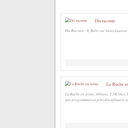
Dis raconte
Dis Raconte : 6, Belle rue Saint-Lauren
La Ruche e
La Ruche en scène, Orléans. 2.5K likes. 
une programmation pluridisciplinaire ai