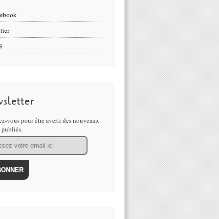
cebook
tter
S
sletter
z-vous pour être averti des nouveaux
s publiés.