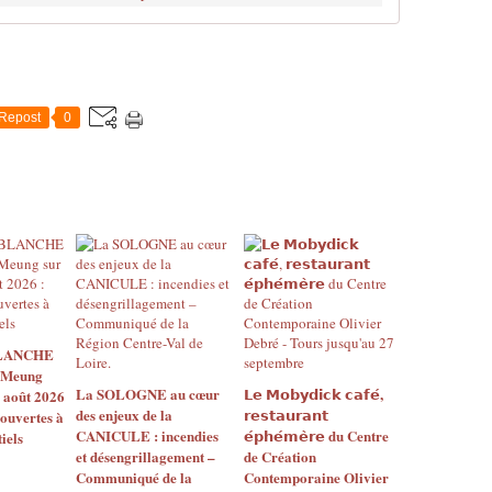
Repost
0
BLANCHE
 Meung
La SOLOGNE au cœur
𝗟𝗲 𝗠𝗼𝗯𝘆𝗱𝗶𝗰𝗸 𝗰𝗮𝗳𝗲́,
2 août 2026
des enjeux de la
𝗿𝗲𝘀𝘁𝗮𝘂𝗿𝗮𝗻𝘁
 ouvertes à
CANICULE : incendies
𝗲́𝗽𝗵𝗲́𝗺𝗲̀𝗿𝗲 du Centre
iels
et désengrillagement –
de Création
Communiqué de la
Contemporaine Olivier