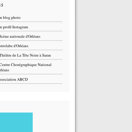
ns
n blog photo
 profil Instagram
Scène nationale d'Orléans
strolabe d'Orléans
Théâtre de La Tête Noire à Saran
Centre Chorégraphique National
rléans
ssociation ABCD