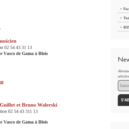
Fa
Twi
RS
"
usicien
ion 02 54 43 31 13
e Vasco de Gama à Blois
New
Abonne
article
30
Email
Guillet et Bruno Walerski
vation 02 54 43 311 13
e Vasco de Gama à Blois