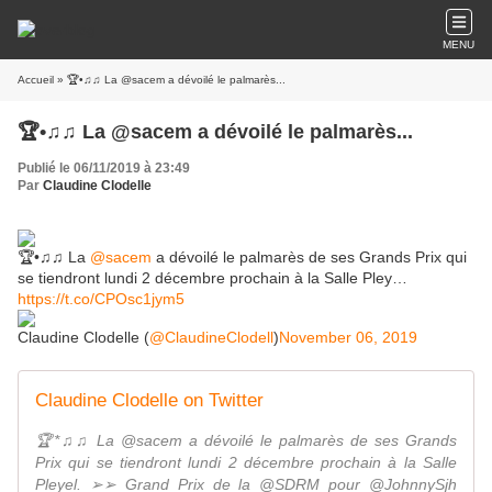
MENU
Accueil
» 🏆•♫♫ La @sacem a dévoilé le palmarès...
🏆•♫♫ La @sacem a dévoilé le palmarès...
Publié le 06/11/2019 à 23:49
Par
Claudine Clodelle
🏆•♫♫ La
@sacem
a dévoilé le palmarès de ses Grands Prix qui
se tiendront lundi 2 décembre prochain à la Salle Pley…
https://t.co/CPOsc1jym5
Claudine Clodelle (
@ClaudineClodell
)
November 06, 2019
Claudine Clodelle on Twitter
🏆*♫♫ La @sacem a dévoilé le palmarès de ses Grands
Prix qui se tiendront lundi 2 décembre prochain à la Salle
Pleyel. ➢➢ Grand Prix de la @SDRM pour @JohnnySjh