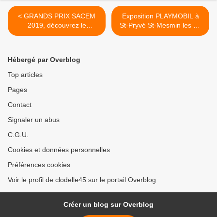
< GRANDS PRIX SACEM
Exposition PLAYMOBIL à
2019, découvrez le
St-Pryvé St-Mesmin les 10
Palmarès - Cérémonie le 2
et 11 novembre 2019 >
décembre en la Salle Pleyel
Hébergé par Overblog
Top articles
Pages
Contact
Signaler un abus
C.G.U.
Cookies et données personnelles
Préférences cookies
Voir le profil de clodelle45 sur le portail Overblog
Créer un blog sur Overblog