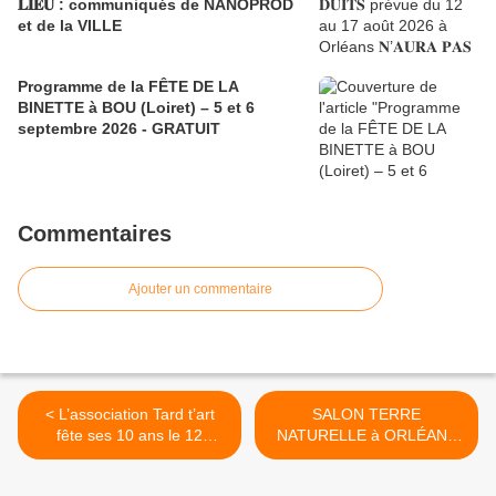
𝐋𝐈𝐄𝐔 : communiqués de NANOPROD
et de la VILLE
Programme de la FÊTE DE LA
BINETTE à BOU (Loiret) – 5 et 6
septembre 2026 - GRATUIT
Commentaires
Ajouter un commentaire
< L’association Tard t’art
SALON TERRE
fête ses 10 ans le 12
NATURELLE à ORLÉANS
octobre 2019 à partir de
Aire Chapit’O : bien être,
12h - Salle Alain Corneau à
gastronomie, bio du 19 au