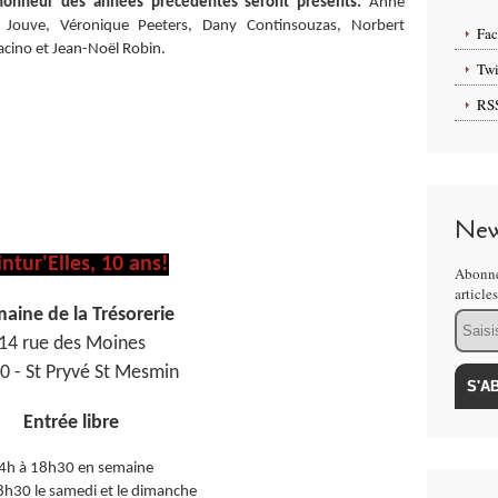
d'honneur des années précédentes seront présents:
Anne
u Jouve, Véronique Peeters, Dany Continsouzas, Norbert
Fa
lacino et Jean-Noël Robin.
Twi
RS
New
ntur'Elles, 10 ans!
Abonne
article
aine de la Trésorerie
Email
14 rue des Moines
0 - St Pryvé St Mesmin
Entrée libre
4h à 18h30 en semaine
8h30 le samedi et le dimanche