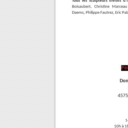
Tous les sculpteurs invités 
Boisaubert, Christine Marcea
Daems, Philippe Fautrez, Eric Pa
Pei
Dom
4575
1
10h à 1