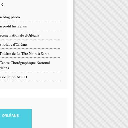
ns
n blog photo
 profil Instagram
Scène nationale d'Orléans
strolabe d'Orléans
Théâtre de La Tête Noire à Saran
Centre Chorégraphique National
rléans
ssociation ABCD