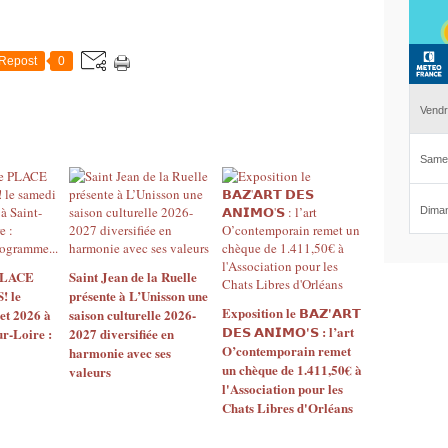
Repost
0
 PLACE
Saint Jean de la Ruelle
 le
présente à L’Unisson une
Exposition le 𝗕𝗔𝗭'𝗔𝗥𝗧
let 2026 à
saison culturelle 2026-
𝗗𝗘𝗦 𝗔𝗡𝗜𝗠𝗢'𝗦 : l’art
ur-Loire :
2027 diversifiée en
O’contemporain remet
harmonie avec ses
un chèque de 1.411,50€ à
valeurs
l'Association pour les
Chats Libres d'Orléans