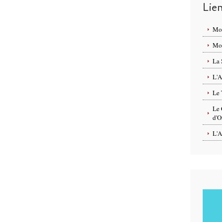
Lie
Mo
Mon
La 
L'A
Le 
Le 
d'O
L'A