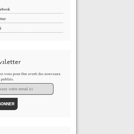
cebook
tter
S
sletter
z-vous pour être averti des nouveaux
s publiés.