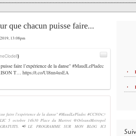
ur que chacun puisse faire...
e 2019, 13:08pm
neClodell
)
puisse faire l’expérience de la danse"
#MaudLePladec
AISON T…
https://t.co/Ul8nn4usEA
uisse faire l'expérience de la danse" #MaudLePladec #CCNO👉
 5 octobre 14h30 Place du Martroi @OrleansMetropol
certs GRATUITS.📢LE PROGRAMME SUR MON BLOG ICI
Sui