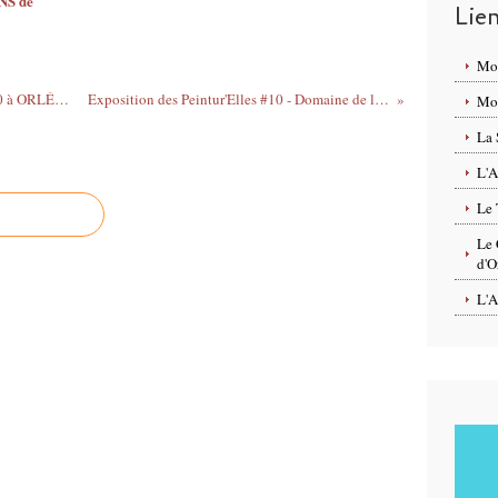
S de
Lie
Mo
CCNO : ouverture de SAISON 2019/2020 à ORLÉANS le 5 octobre - ateliers, performances, concerts GRATUITS
Exposition des Peintur'Elles #10 - Domaine de la Trésorerie - St Pryvé St Mesmin du 8 au 13 octobre 2019
Mon
La 
L'A
Le 
Le 
d'O
L'A