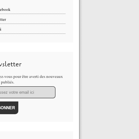
cebook
tter
S
sletter
z-vous pour être averti des nouveaux
s publiés.