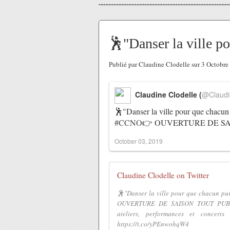
🕺"Danser la ville po
Publié par Claudine Clodelle sur 3 Octobr
Claudine Clodelle (
@Claudi
🕺"Danser la ville pour que chacun 
#CCNO
👉 OUVERTURE DE S
October 03, 2019
Claudine Clodelle on Twitter
🕺"Danser la ville pour que chacun p
OUVERTURE DE SAISON TOUT PUBLIC
ateliers, performances et con
https://t.co/yPEnwohqW4