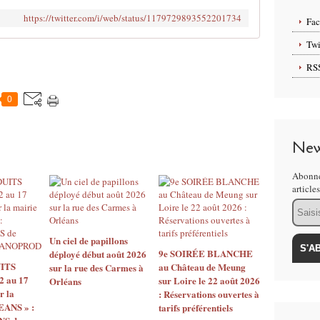
https://twitter.com/i/web/status/1179729893552201734
Fa
Twi
RS
0
New
Abonne
article
Email
Un ciel de papillons
9e SOIRÉE BLANCHE
déployé début août 2026
ITS
au Château de Meung
sur la rue des Carmes à
2 au 17
sur Loire le 22 août 2026
Orléans
r la
: Réservations ouvertes à
EANS » :
tarifs préférentiels