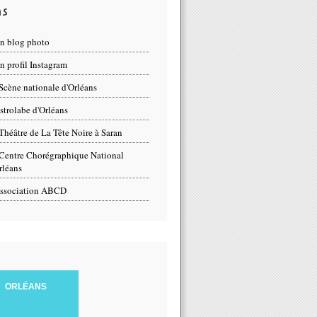
ns
n blog photo
 profil Instagram
Scène nationale d'Orléans
strolabe d'Orléans
Théâtre de La Tête Noire à Saran
Centre Chorégraphique National
rléans
ssociation ABCD