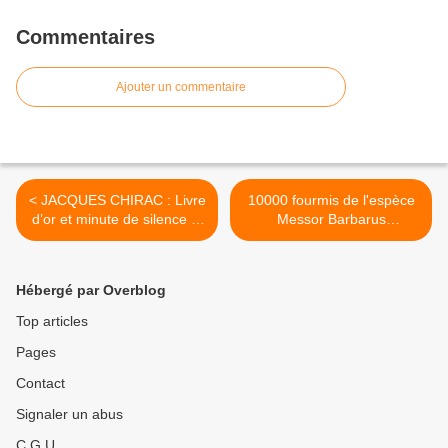
Commentaires
Ajouter un commentaire
< JACQUES CHIRAC : Livre
10000 fourmis de l'espèce
d’or et minute de silence le
Messor Barbarus
30 septembre à ORLÉANS
intègreront le MOBE
– INAUGURATION du
d’Orléans le 10 octobre
CERCIL en 2011
2019 >
Hébergé par Overblog
Top articles
Pages
Contact
Signaler un abus
C.G.U.