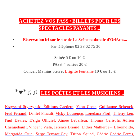
ACHETEZ VOS PASS / BILLETS POUR LES
SPECTACLES PAYANTS...
Réservation ici sur le site de La Scène nationale d’Orléans...
Par téléphone 02 38 62 75 30
Soirée 5 € ou 10 €
PASS 4 soirées 20 €
Concert Mathias Sten et
Brigitte Fontaine
10 € ou 15 €
*
*
♥
♫♫
LES POÈTES ET LES MUSICIENS...
Krzysztof Styczynski Éditions Caedere
,
Yann Costa
,
Guillaume Schenck
,
Fred Ferrand
, Daniel Pinault,
Vicky Lourenço
,
Loredana Flori
,
Thierry Leu
,
Paul Davies,
D'sign Officiel
,
Aimée Leballeur
,
Thomas Cerisola
, Adrien
Chennebault,
Vincent Viala
,
Terence Briand
,
Didier Malherbe ~ Bloomdido
,
Margarida Guia
,
Serge Teyssot-Gay
, Triton Squad, Cédric
Cedric Perras
,