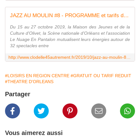
JAZZ AU MOULIN #8 - PROGRAMME et tarifs du 15 au 18 octobre à la MJC Le Moulin de la Vapeur d'OLIVET - VIVRE AUTREMENT VOS LOISIRS avec Clodelle
Du 15 au 27 octobre 2019, la Maison des Jeunes et de la
Culture d'Olivet, la Scène nationale d'Orléans et l'association
Le Nuage En Pantalon mutualisent leurs énergies autour de
32 spectacles entre
http://www.clodelle45autrement.fr/2019/10/jazz-au-moulin-8-programme-et-tarifs-du-15-au-18-octobre-a-la-mjc-le-moulin-de-la-vapeur-d-olivet.html
#LOISIRS EN REGION CENTRE
#GRATUIT OU TARIF REDUIT
#THEATRE D'ORLEANS
Partager
Vous aimerez aussi