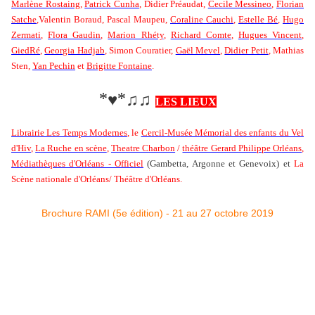
Marlène Rostaing
,
Patrick Cunha
, Didier Préaudat,
Cecile Messineo
,
Florian
Satche
,Valentin Boraud, Pascal Maupeu,
Coraline Cauchi
,
Estelle Bé
,
Hugo
Zermati
,
Flora Gaudin
,
Marion Rhéty
,
Richard Comte
,
Hugues Vincent
,
GiedRé
,
Georgia Hadjab
, Simon Couratier,
Gaël Mevel
,
Didier Petit
, Mathias
Sten,
Yan Pechin
et
Brigitte Fontaine
.
*
*
♥
♫♫
LES LIEUX
Librairie Les Temps Modernes
, le
Cercil-Musée Mémorial des enfants du Vel
d'Hiv
,
La Ruche en scène
,
Theatre Charbon
/
théâtre Gerard Philippe Orléans
,
Médiathèques d'Orléans - Officiel
(Gambetta, Argonne et Genevoix) et
La
Scène nationale d'Orléans
/ Théâtre d'Orléans.
Brochure RAMI (5e édition) - 21 au 27 octobre 2019