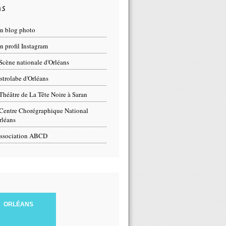
ns
n blog photo
 profil Instagram
Scène nationale d'Orléans
strolabe d'Orléans
Théâtre de La Tête Noire à Saran
Centre Chorégraphique National
rléans
ssociation ABCD