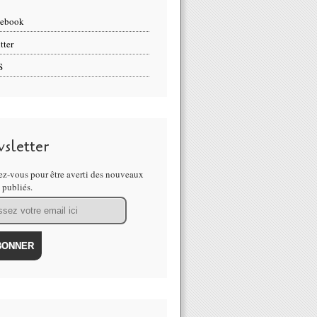
cebook
tter
S
sletter
z-vous pour être averti des nouveaux
s publiés.