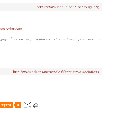
https://www.laboucledurubanrouge.org
 associations
ngage dans un projet ambitieux et structurant pour tout son
http://www.orleans-metropole.fr/annuaire-associations
Repost
0