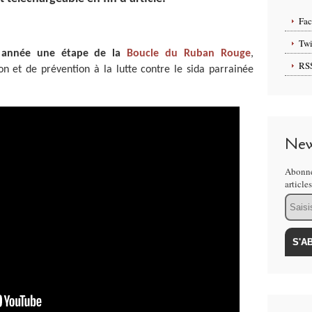
Fa
Twi
te année une étape de la
Boucle du Ruban Rouge
,
RS
ion et de prévention à la lutte contre le sida parrainée
New
Abonne
article
Email