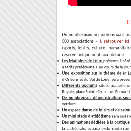
L
De nombreuses animations sont pro
500 associations –
à retrouver ici
(sports, loisirs, culture, humanitai
réservé uniquement aux piétons:
Les Mariniers de Loire
présents à côté
à tarifs préférentiels au cours de la jou
Une exposition sur le thème de
la L
d'Orléans et du Val de Loire, sera prése
Différents podium
s
situés accueiller
Royale, place Sainte Croix, rue Fernand 
De nombreuses démonstrations spor
verdure.
Un espace danse de loisirs et de salon
Un mini stade d’athlétisme
sera instal
Des animations dédiées à la pratique
la cathédrale, espace cyclo route rue 