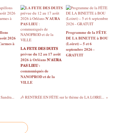
llons
Programme de la FÊTE
août 2026
DE LA BINETTE à BOU
 Carmes à
(Loiret) – 5 et 6
𝐋𝐀 𝐅𝐄𝐓𝐄 𝐃𝐄𝐒 𝐃𝐔𝐈𝐓𝐒
septembre 2026 -
prévue du 12 au 17 août
GRATUIT
2026 à Orléans 𝐍’𝐀𝐔𝐑𝐀
𝐏𝐀𝐒 𝐋𝐈𝐄𝐔 :
communiqués de
NANOPROD et de la
VILLE
Sandra...
🎶 RENTRÉE EN FÊTE sur le thème de LA LOIRE...