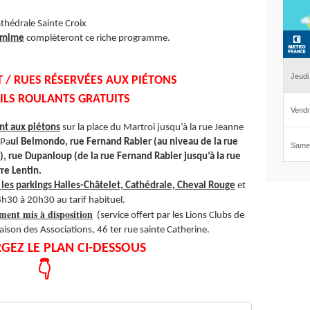
athédrale Sainte Croix
, mime
complèteront ce riche programme.
/ RUES RÉSERVÉES AUX PIÉTONS
ILS ROULANTS GRATUITS
nt aux piétons
sur la place du Martroi jusqu’à la rue Jeanne
 Pa
ul Belmondo, rue Fernand Rabier (au niveau de la rue
), rue Dupanloup (de la rue Fernand Rabier jusqu’à la rue
re Lentin.
le, les parkings Halles-Châtelet, Cathédrale, Cheval Rouge
et
h30 à 20h30 au tarif habituel.
ement mis à disposition
(service offert par les Lions Clubs de
Maison des Associations, 46 ter rue sainte Catherine.
GEZ LE PLAN CI-DESSOUS
👇