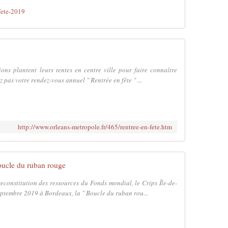
ete-2019
ons plantent leurs tentes en centre ville pour faire connaître
 pas votre rendez-vous annuel " Rentrée en fête " ...
http://www.orleans-metropole.fr/465/rentree-en-fete.htm
ucle du ruban rouge
econstitution des ressources du Fonds mondial, le Crips Île-de-
septembre 2019 à Bordeaux, la " Boucle du ruban rou...