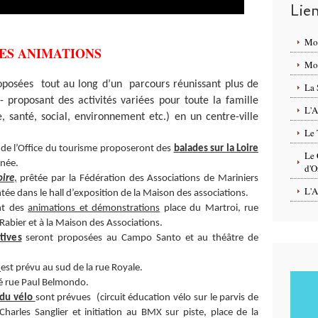
Lie
Mo
ES ANIMATIONS
Mon
posées tout au long d’un parcours réunissant plus de
La 
- proposant des activités variées pour toute la famille
L'A
re, santé, social, environnement etc.) en un centre-ville
Le 
 de l’Office du tourisme proposeront des
balades sur la Loire
Le 
rnée.
d'O
oire
,
prêtée par la Fédération des Associations de Mariniers
L'A
ntée dans le hall d’exposition de la Maison des associations.
ont des
animations et démonstrations
place du Martroi, rue
Rabier et à la Maison des Associations.
tives
seront proposées au Campo Santo et au théâtre de
est prévu au sud de la rue Royale.
lé rue Paul Belmondo.
 du vélo
sont prévues (circuit éducation vélo sur le parvis de
Charles Sanglier et initiation au BMX sur piste, place de la