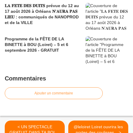
𝐋𝐀 𝐅𝐄𝐓𝐄 𝐃𝐄𝐒 𝐃𝐔𝐈𝐓𝐒 prévue du 12 au
17 août 2026 à Orléans 𝐍’𝐀𝐔𝐑𝐀 𝐏𝐀𝐒
𝐋𝐈𝐄𝐔 : communiqués de NANOPROD
et de la VILLE
Programme de la FÊTE DE LA
BINETTE à BOU (Loiret) – 5 et 6
septembre 2026 - GRATUIT
Commentaires
Ajouter un commentaire
< UN SPECTACLE
@leloiret Loiret ouvrira les
GRATUIT DANS TA BOITE
portes des coulisses... >