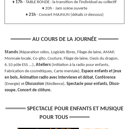
♦
17h
- TABLE RONDE : la transition de l'individuel au collectif
♦
20h - Jam scène ouverte
♦
21h
- Concert MAJNUN (détails ci-dessous)
═════
═════
AU COURS DE LA JOURNÉE
Stands
(Réparation vélos, Logiciels libres, Filage de laine, AMAP,
Monnaie locale, Co-gîto, Couture, Filage de laine, Oasis du dragon,
Ateliers
6.10 pôle ESS ...),
(Initiation à la radio pour enfants,
Fabrication de cosmétiques, Carte mentale),
Espace enfants et jeux
en bois, Animation radio avec interviews et débat,
Conférence
(Energie) et
Discussion
(Résilience),
Spectacle pour enfants, Disco-
soupe, Concert de clôture.
═════
SPECTACLE POUR ENFANTS ET MUSIQUE
═════
POUR TOUS