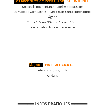
Les aventures de Petit Piano
-
SITE INTERNET…
Spectacle pour enfants – atelier percussions
La Majeure Compagnie - Avec : Jean-Christophe Cornier
Âge : /
Conte 3-5 ans 30mn / Atelier : 20mn
Participation libre et consciente
Majnun
-
PAGE FACEBOOK ICI...
Afro-beat, jazz, funk
Orléans
═════
═════
INFOS PRATIQUES