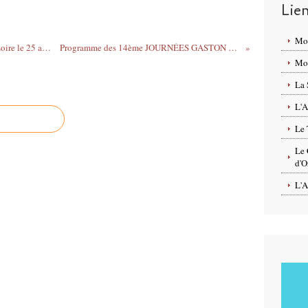
Lie
Mo
Concerts au Domaine de Chaumont-sur-Loire le 25 août 2019 – Gratuit sur présentation du billet d’entrée au Festival des Jardins
Programme des 14ème JOURNÉES GASTON COUTÉ les 27, 28 et 29 septembre 2019 à MEUNG-SUR-LOIRE (45)
Mon
La 
L'A
Le 
Le 
d'O
L'A