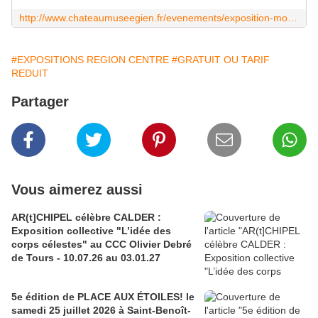
http://www.chateaumuseegien.fr/evenements/exposition-monde-animalier-florentin-brigaud
#EXPOSITIONS REGION CENTRE
#GRATUIT OU TARIF
REDUIT
Partager
Vous aimerez aussi
AR(t]CHIPEL célèbre CALDER :
Exposition collective "L’idée des
corps célestes" au CCC Olivier Debré
de Tours - 10.07.26 au 03.01.27
5e édition de PLACE AUX ÉTOILES! le
samedi 25 juillet 2026 à Saint-Benoît-