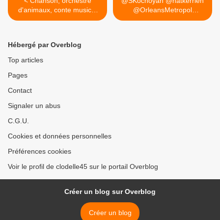
< Chanson, orchestre
@SKochoyan @natkerrien
d'animaux, conte musical
@OrleansMetropol
et...
@leloiret... >
Hébergé par Overblog
Top articles
Pages
Contact
Signaler un abus
C.G.U.
Cookies et données personnelles
Préférences cookies
Voir le profil de clodelle45 sur le portail Overblog
Créer un blog sur Overblog
Créer un blog