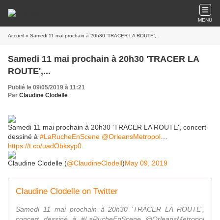
MENU
Accueil
» Samedi 11 mai prochain à 20h30 'TRACER LA ROUTE',...
Samedi 11 mai prochain à 20h30 'TRACER LA
ROUTE',...
Publié le 09/05/2019 à 11:21
Par
Claudine Clodelle
Samedi 11 mai prochain à 20h30 'TRACER LA ROUTE', concert
dessiné à
#LaRucheEnScene
@OrleansMetropol
…
https://t.co/uadObksyp0
Claudine Clodelle (
@ClaudineClodell
)
May 09, 2019
Claudine Clodelle on Twitter
Samedi 11 mai prochain à 20h30 'TRACER LA ROUTE',
concert dessiné à #LaRucheEnScene @OrleansMetropol