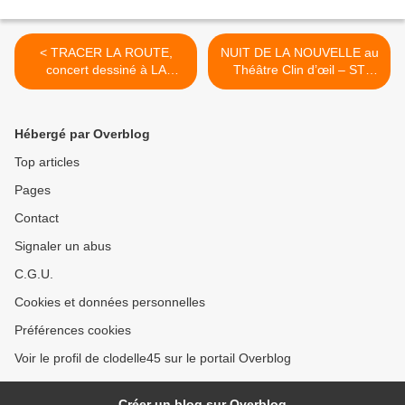
< TRACER LA ROUTE,
NUIT DE LA NOUVELLE au
concert dessiné à LA
Théâtre Clin d’œil – ST
RUCHE EN SCÈNE
JEAN DE BRAYE - Vendredi
ORLÉANS le 11 mai à
10 mai 2019 à 19h30 >
20h30
Hébergé par Overblog
Top articles
Pages
Contact
Signaler un abus
C.G.U.
Cookies et données personnelles
Préférences cookies
Voir le profil de clodelle45 sur le portail Overblog
Créer un blog sur Overblog