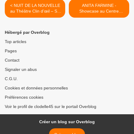
< NUIT DE LA NOUVELLE
ANITA FARMINE -
au Théâtre Clin d’œil – ST
Showcase au Centre
JEAN DE BRAYE - Vendredi
Culturel Leclerc d' Olivet le
10 mai 2019 à 19h30
18 mai 2019 - GRATUIT >
Hébergé par Overblog
Top articles
Pages
Contact
Signaler un abus
C.G.U.
Cookies et données personnelles
Préférences cookies
Voir le profil de clodelle45 sur le portail Overblog
Créer un blog sur Overblog