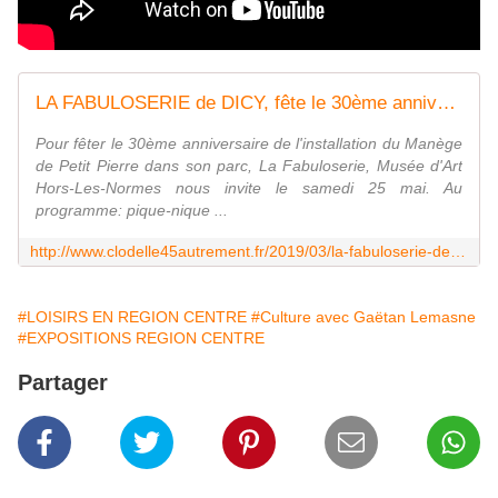
LA FABULOSERIE de DICY, fête le 30ème anniversaire de l'installation du Manège de PETIT PIERRE le 25 mai - VIVRE AUTREMENT VOS LOISIRS avec Clodelle
Pour fêter le 30ème anniversaire de l'installation du Manège
de Petit Pierre dans son parc, La Fabuloserie, Musée d'Art
Hors-Les-Normes nous invite le samedi 25 mai. Au
programme: pique-nique ...
http://www.clodelle45autrement.fr/2019/03/la-fabuloserie-de-dicy-fete-le-30eme-anniversaire-de-l-installation-du-manege-de-petit-pierre-le-25-mai.html
#LOISIRS EN REGION CENTRE
#Culture avec Gaëtan Lemasne
#EXPOSITIONS REGION CENTRE
Partager