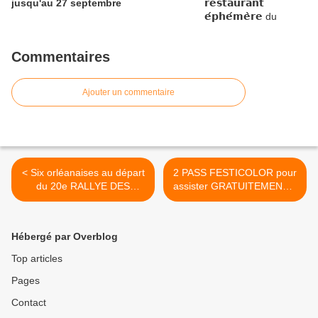
jusqu'au 27 septembre
Commentaires
Ajouter un commentaire
< Six orléanaises au départ
2 PASS FESTICOLOR pour
du 20e RALLYE DES
assister GRATUITEMENT à
PRINCESSES RICHARD
tous les CONCERTS du 23
MILLE - Paris / Saint Tropez
au 25 mai 2019 >
- 1er au 6 Juin 2019
Hébergé par Overblog
Top articles
Pages
Contact