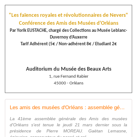
"Les faïences royales et révolutionnaires de Nevers"
Conférence des Amis des Musées d'Orléans
Par Yorik EUSTACHE, chargé des Collections au Musée Leblanc-
Duvernoy d’Auxerre
Tarif Adhérent (5€ / Non-adhérent 8€ / Etudiant 2€
Auditorium du Musée des Beaux Arts
1, rue Fernand Rabier
45000 - Orléans
Les amis des musées d'Orléans : assemblée générale du 21 mars 2019 et repères historiques - VIVRE AUTREMENT VOS LOISIRS avec Clodelle
La 41ème assemblée générale des Amis des musées
d'Orléans s'est tenue le jeudi 21 mars dernier sous la
présidence de Pierre MOREAU. Gaëtan Lemasne,