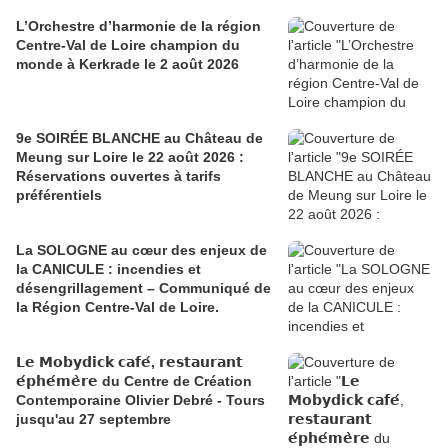
L’Orchestre d’harmonie de la région
Centre-Val de Loire champion du
monde à Kerkrade le 2 août 2026
9e SOIRÉE BLANCHE au Château de
Meung sur Loire le 22 août 2026 :
Réservations ouvertes à tarifs
préférentiels
La SOLOGNE au cœur des enjeux de
la CANICULE : incendies et
désengrillagement – Communiqué de
la Région Centre-Val de Loire.
𝗟𝗲 𝗠𝗼𝗯𝘆𝗱𝗶𝗰𝗸 𝗰𝗮𝗳𝗲́, 𝗿𝗲𝘀𝘁𝗮𝘂𝗿𝗮𝗻𝘁
𝗲́𝗽𝗵𝗲́𝗺𝗲̀𝗿𝗲 du Centre de Création
Contemporaine Olivier Debré - Tours
jusqu'au 27 septembre