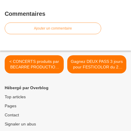
Commentaires
Ajouter un commentaire
< CONCERTS produits par
Gagnez DEUX PASS 3 jours
BECARRE PRODUCTION
pour FESTICOLOR du 23
dans le Loiret en mai et juin
mai au 25 mai 2019 à
2019
MEUNG SUR LOIRE >
Hébergé par Overblog
Top articles
Pages
Contact
Signaler un abus