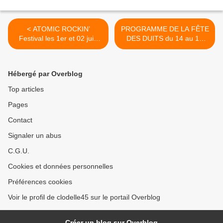
< ATOMIC ROCKIN’
PROGRAMME DE LA FÊTE
Festival les 1er et 02 juin
DES DUITS du 14 au 19
2019 à St Pryvé St Mesmin
août 2019 à ORLÉANS sur
– Programme et tarif
le thème de l’Altérité >
Hébergé par Overblog
Top articles
Pages
Contact
Signaler un abus
C.G.U.
Cookies et données personnelles
Préférences cookies
Voir le profil de clodelle45 sur le portail Overblog
Créer un blog sur Overblog