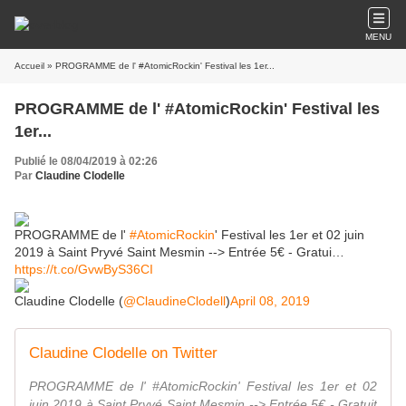
MENU
Accueil
» PROGRAMME de l' #AtomicRockin' Festival les 1er...
PROGRAMME de l' #AtomicRockin' Festival les
1er...
Publié le 08/04/2019 à 02:26
Par
Claudine Clodelle
PROGRAMME de l'
#AtomicRockin
' Festival les 1er et 02 juin
2019 à Saint Pryvé Saint Mesmin --> Entrée 5€ - Gratui…
https://t.co/GvwByS36CI
Claudine Clodelle (
@ClaudineClodell
)
April 08, 2019
Claudine Clodelle on Twitter
PROGRAMME de l' #AtomicRockin' Festival les 1er et 02
juin 2019 à Saint Pryvé Saint Mesmin --> Entrée 5€ - Gratuit