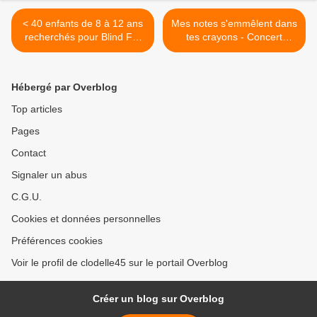
< 40 enfants de 8 à 12 ans
Mes notes s'emmêlent dans
recherchés pour Blind For
tes crayons - Concert
Kids d’Erwan Keravec à la
performance avec
SCÈNE NATIONALE
VINCENT VIALA et
D’ORLÉANS – Inscriptions
DELPHINE LOISEAU le 2
Hébergé par Overblog
jusqu'au 28 avril 2019
mai à ORMES >
Top articles
Pages
Contact
Signaler un abus
C.G.U.
Cookies et données personnelles
Préférences cookies
Voir le profil de clodelle45 sur le portail Overblog
Créer un blog sur Overblog