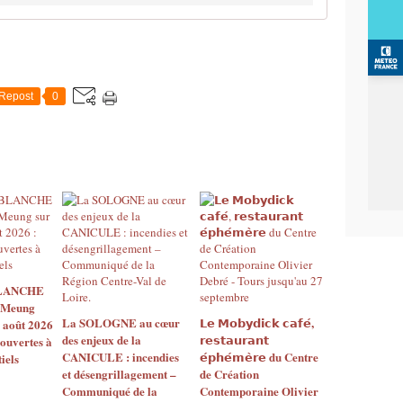
Repost
0
BLANCHE
 Meung
La SOLOGNE au cœur
𝗟𝗲 𝗠𝗼𝗯𝘆𝗱𝗶𝗰𝗸 𝗰𝗮𝗳𝗲́,
2 août 2026
des enjeux de la
𝗿𝗲𝘀𝘁𝗮𝘂𝗿𝗮𝗻𝘁
 ouvertes à
CANICULE : incendies
𝗲́𝗽𝗵𝗲́𝗺𝗲̀𝗿𝗲 du Centre
iels
et désengrillagement –
de Création
Communiqué de la
Contemporaine Olivier