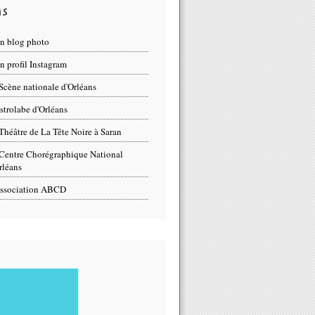
ns
n blog photo
 profil Instagram
Scène nationale d'Orléans
strolabe d'Orléans
Théâtre de La Tête Noire à Saran
Centre Chorégraphique National
rléans
ssociation ABCD