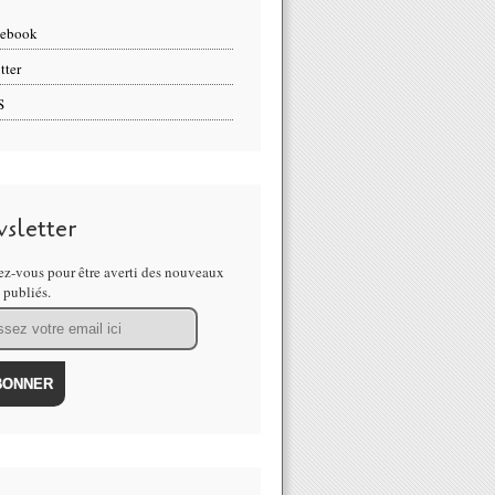
cebook
tter
S
sletter
z-vous pour être averti des nouveaux
s publiés.