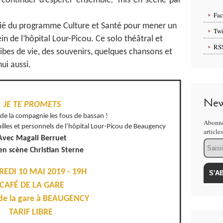
 continuer d’espérer ensemble
mis en scène par
,
Fa
ié du programme Culture et Santé pour mener un
Twi
sein de l’hôpital Lour-Picou. Ce solo théâtral et
RS
bes de vie, des souvenirs, quelques chansons et
ui aussi.
New
JE TE PROMETS
de la compagnie les fous de bassan !
Abonne
milles et personnels de l’hôpital Lour-Picou de Beaugency
article
Avec Magali Berruet
Email
en scène Christian Sterne
EDI 10 MAI 2019 - 19H
CAFÉ DE LA GARE
 de la gare à BEAUGENCY
TARIF LIBRE