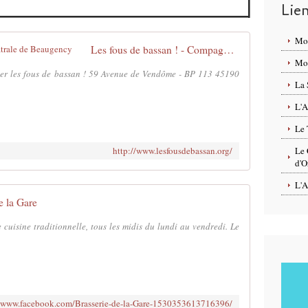
Lie
Mo
Les fous de bassan ! - Compagnie théâtrale de Beaugency
Mon
ver les fous de bassan ! 59 Avenue de Vendôme - BP 113 45190
La 
L'A
Le 
http://www.lesfousdebassan.org/
Le 
d'O
L'A
e la Gare
e cuisine traditionnelle, tous les midis du lundi au vendredi. Le
//www.facebook.com/Brasserie-de-la-Gare-1530353613716396/