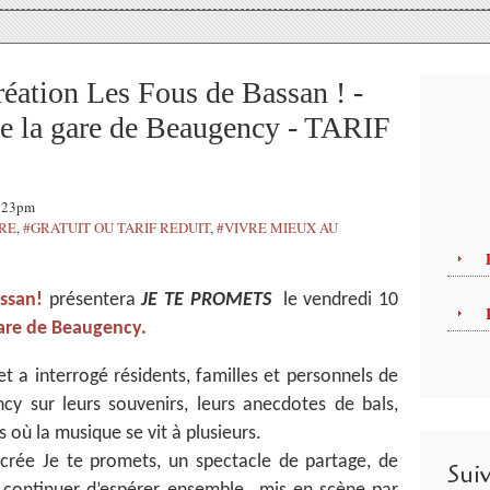
tion Les Fous de Bassan ! -
de la gare de Beaugency - TARIF
3:23pm
TRE
,
#GRATUIT OU TARIF REDUIT
,
#VIVRE MIEUX AU
ssan!
présentera
JE TE PROMETS
le vendredi 10
gare de Beaugency.
t a interrogé résidents, familles et personnels de
cy sur leurs souvenirs, leurs anecdotes de bals,
où la musique se vit à plusieurs.
e crée Je te promets,
un spectacle de partage, de
Sui