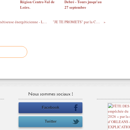
Région Centre-Val de
Debré - Tours jusqu'au
Loire.
27 septembre
BIEN ÊTRE Avec Françoise Orieux, magnétiseuse énergéticienne - LA JAVA POP ORLÉANS le 1er mai de 19h à 21h
"JE TE PROMETS" par la Compagnie Les fous de...
Nous sommes sociaux !
Facebook
Twitter