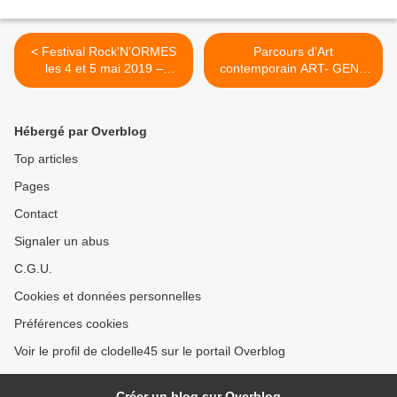
< Festival Rock'N'ORMES
Parcours d'Art
les 4 et 5 mai 2019 –
contemporain ART- GENS
Tributes Police, Genesis,
organisé par Sarcelle et
Téléphone, ACDC - Salle
bout d'ficelle – 27 et 28 avril
François Rabelais à Ormes
2019 - Cerdon du Loiret >
Hébergé par Overblog
Top articles
Pages
Contact
Signaler un abus
C.G.U.
Cookies et données personnelles
Préférences cookies
Voir le profil de clodelle45 sur le portail Overblog
Créer un blog sur Overblog