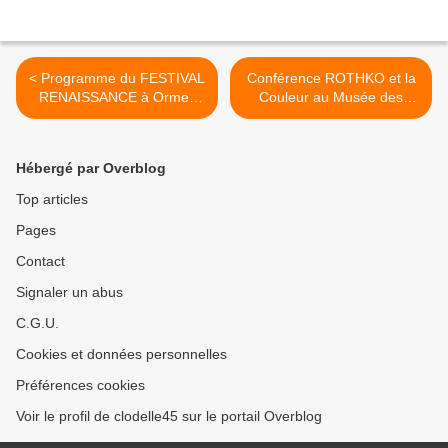
< Programme du FESTIVAL
Conférence ROTHKO et la
RENAISSANCE à Ormes
Couleur au Musée des
(45) - 13 au 19 mai 2019 –
Beaux-Arts d'Orléans le 24
OFFERT excepté l’atelier
avril 2019 >
culinaire et le repas géant
Hébergé par Overblog
Top articles
Pages
Contact
Signaler un abus
C.G.U.
Cookies et données personnelles
Préférences cookies
Voir le profil de clodelle45 sur le portail Overblog