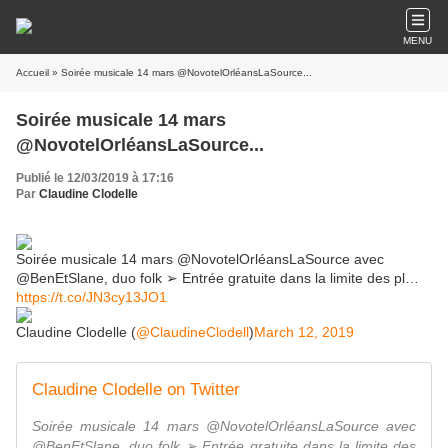
MENU
Accueil
» Soirée musicale 14 mars @NovotelOrléansLaSource...
Soirée musicale 14 mars
@NovotelOrléansLaSource...
Publié le 12/03/2019 à 17:16
Par
Claudine Clodelle
Soirée musicale 14 mars @NovotelOrléansLaSource avec
@BenEtSlane, duo folk ➢ Entrée gratuite dans la limite des pl…
https://t.co/JN3cy13JO1
Claudine Clodelle (
@ClaudineClodell
)
March 12, 2019
Claudine Clodelle on Twitter
Soirée musicale 14 mars @NovotelOrléansLaSource avec
@BenEtSlane, duo folk ➢ Entrée gratuite dans la limite des