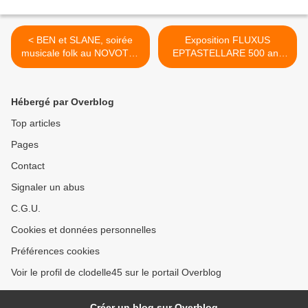
< BEN et SLANE, soirée
Exposition FLUXUS
musicale folk au NOVOTEL
EPTASTELLARE 500 ans
ORLÉANS LA SOURCE le
de Renaissance(s) -
jeudi 14 mars 2019
FONDATION DU DOUTE
de BLOIS - 16 mars au 12
Hébergé par Overblog
mai 2019 >
Top articles
Pages
Contact
Signaler un abus
C.G.U.
Cookies et données personnelles
Préférences cookies
Voir le profil de clodelle45 sur le portail Overblog
Créer un blog sur Overblog