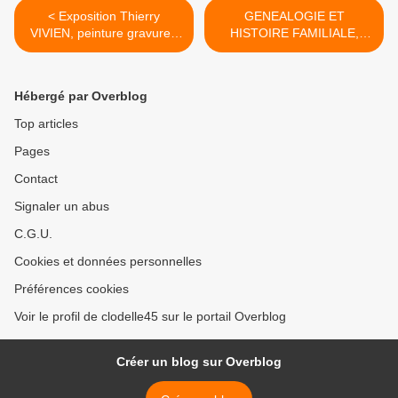
< Exposition Thierry
GENEALOGIE ET
VIVIEN, peinture gravure -
HISTOIRE FAMILIALE,
Galerie du château de
pourquoi et comment en
l'Étang / Saran 5 au 28 avril
parler - Orléans le 27 avril
2019
2019 - GRATUIT SUR
Hébergé par Overblog
INSCRIPTION >
Top articles
Pages
Contact
Signaler un abus
C.G.U.
Cookies et données personnelles
Préférences cookies
Voir le profil de clodelle45 sur le portail Overblog
Créer un blog sur Overblog