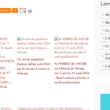
Lie
Repost
0
Mo
Mon
La 
L'A
Le 
Le 
d'O
Un ciel de papillons
9e SOIRÉE BLANCHE
déployé début août 2026
L'A
ITS
au Château de Meung
sur la rue des Carmes à
2 au 17
sur Loire le 22 août 2026
Orléans
r la
: Réservations ouvertes à
EANS » :
tarifs préférentiels
S de
"LES JUSTES", samedi 9 mars prochain à 20 heures...
Dimanche prochain 10 mars à 16h, représentation...