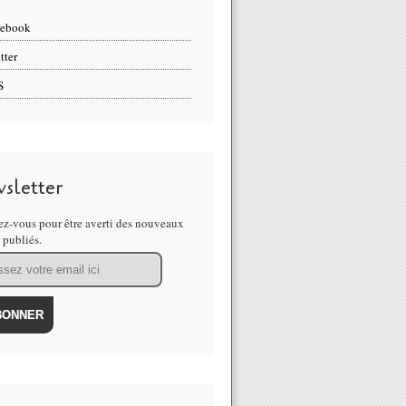
cebook
tter
S
sletter
z-vous pour être averti des nouveaux
s publiés.