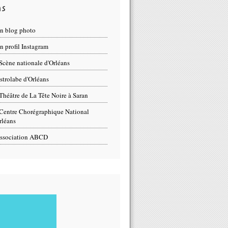
ns
n blog photo
 profil Instagram
Scène nationale d'Orléans
strolabe d'Orléans
Théâtre de La Tête Noire à Saran
Centre Chorégraphique National
rléans
ssociation ABCD