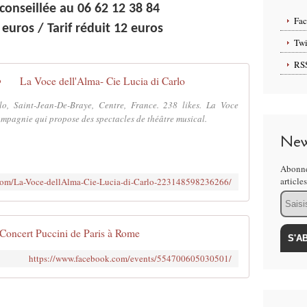
conseillée au 06 62 12 38 84
Fa
5 euros / Tarif réduit 12 euros
Twi
RS
La Voce dell'Alma- Cie Lucia di Carlo
o, Saint-Jean-De-Braye, Centre, France. 238 likes. La Voce
ompagnie qui propose des spectacles de théâtre musical.
New
Abonne
article
com/La-Voce-dellAlma-Cie-Lucia-di-Carlo-223148598236266/
Email
Concert Puccini de Paris à Rome
https://www.facebook.com/events/554700605030501/