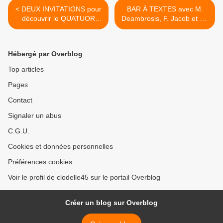
< DEUX INVITATIONS pour
BAR À TEXTES avec M.
découvrir le QUATUOR
Deambrosis, F. Jacob et M-
ANTARJA à la Scène
H Lafon - Théâtre Clin d'œil
nationale d'Orléans le 5
St Jean de Braye le 8
février 2019
février 2019 >
Hébergé par Overblog
Top articles
Pages
Contact
Signaler un abus
C.G.U.
Cookies et données personnelles
Préférences cookies
Voir le profil de clodelle45 sur le portail Overblog
Créer un blog sur Overblog