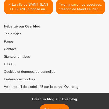
< La ville de SAINT JEAN
Twenty-seven perspectives,
LE BLANC propose une
création de Maud Le Pladec
programmation culturelle
les 10 et 11 janvier 2019 à
éclectique de janvier à mars
la Scène nationale
2019
d'Orléans >
Hébergé par Overblog
Top articles
Pages
Contact
Signaler un abus
C.G.U.
Cookies et données personnelles
Préférences cookies
Voir le profil de clodelle45 sur le portail Overblog
Créer un blog sur Overblog