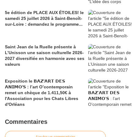
5e édition de PLACE AUX ÉTOILES! le
samedi 25 juillet 2026 à Saint-Benoît-
sur-Loire : demandez le programme...
Saint Jean de la Ruelle présente à
L’Unisson une saison culturelle 2026-
2027 diversifiée en harmonie avec ses
valeurs
Exposition le 𝗕𝗔𝗭'𝗔𝗥𝗧 𝗗𝗘𝗦
𝗔𝗡𝗜𝗠𝗢'𝗦 : l’art O’contemporain
remet un chèque de 1.411,50€ à
l'Association pour les Chats Libres
d'Orléans
Commentaires