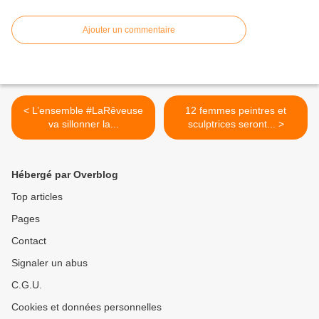
Ajouter un commentaire
< L’ensemble #LaRêveuse
12 femmes peintres et
va sillonner la...
sculptrices seront... >
Hébergé par Overblog
Top articles
Pages
Contact
Signaler un abus
C.G.U.
Cookies et données personnelles