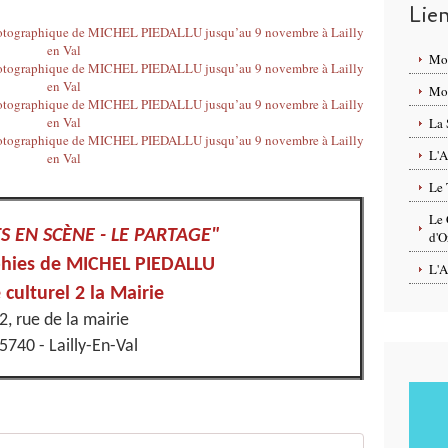
Lie
Mo
Mon
La 
L'A
Le 
Le 
S EN SCÈNE - LE PARTAGE"
d'O
hies de MICHEL PIEDALLU
L'A
 culturel 2 la Mairie
2, rue de la mairie
5740 - Lailly-En-Val