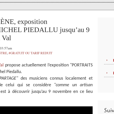
NE, exposition
 MICHEL PIEDALLU jusqu’au 9
 Val
, 03:57am
NTRE
,
#GRATUIT OU TARIF REDUIT
Val
propose actuellement l’exposition "PORTRAITS
el Piedallu.
PARTAGE"
des musiciens connus localement et
s de celui qui se considère
"comme un artisan
"
est à découvrir jusqu’au 9 novembre en ce lieu
Sui