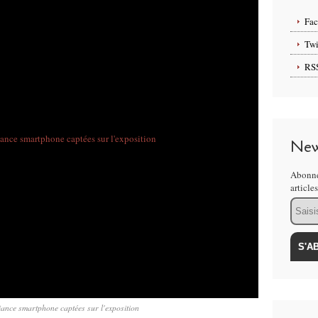
Fa
Twi
RS
New
Abonne
article
Email
ance smartphone captées sur l'exposition