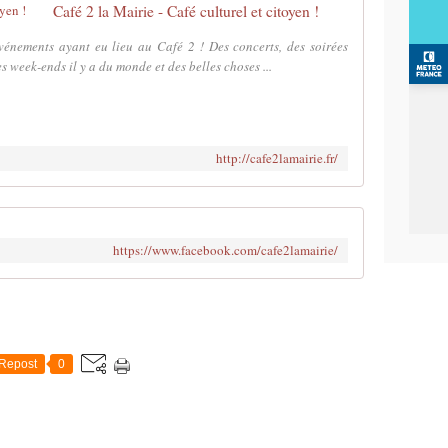
Café 2 la Mairie - Café culturel et citoyen !
événements ayant eu lieu au Café 2 ! Des concerts, des soirées
s week-ends il y a du monde et des belles choses ...
http://cafe2lamairie.fr/
https://www.facebook.com/cafe2lamairie/
Repost
0