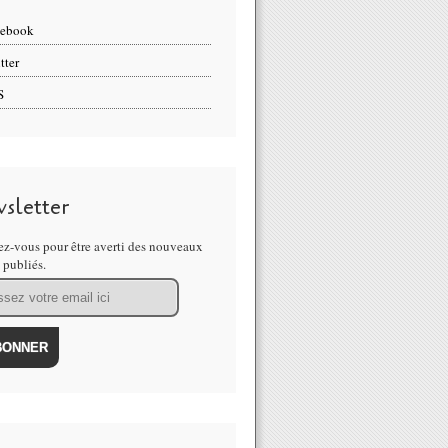
cebook
tter
S
sletter
z-vous pour être averti des nouveaux
s publiés.