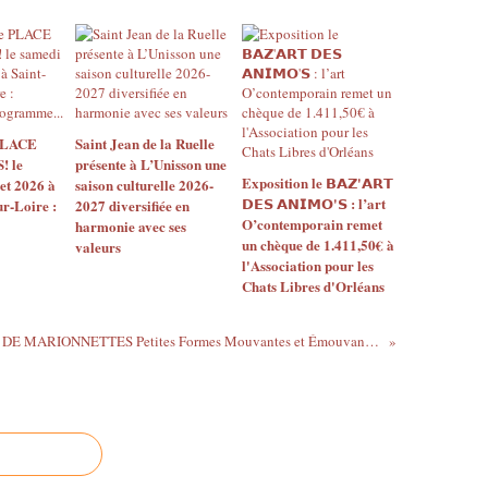
 PLACE
Saint Jean de la Ruelle
 le
présente à L’Unisson une
Exposition le 𝗕𝗔𝗭'𝗔𝗥𝗧
let 2026 à
saison culturelle 2026-
𝗗𝗘𝗦 𝗔𝗡𝗜𝗠𝗢'𝗦 : l’art
ur-Loire :
2027 diversifiée en
O’contemporain remet
harmonie avec ses
un chèque de 1.411,50€ à
valeurs
l'Association pour les
Chats Libres d'Orléans
FESTIVAL DE MARIONNETTES Petites Formes Mouvantes et Émouvantes à La Fabrique - MEUNG SUR LOIRE du 2 au 18 novembre 2018