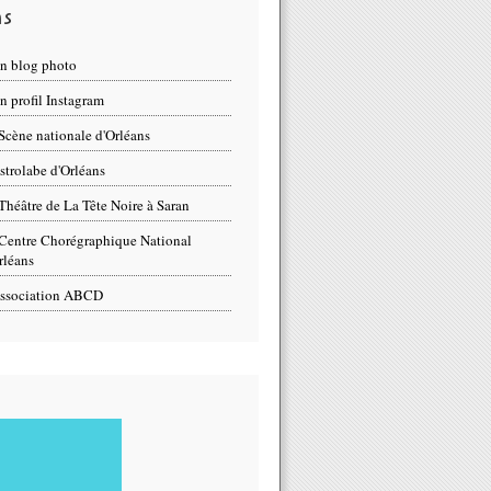
ns
n blog photo
 profil Instagram
Scène nationale d'Orléans
strolabe d'Orléans
Théâtre de La Tête Noire à Saran
Centre Chorégraphique National
rléans
ssociation ABCD