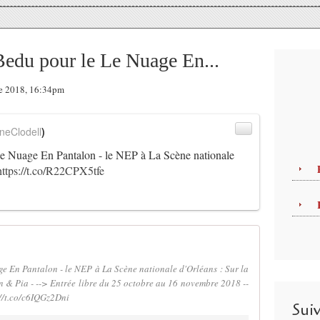
edu pour le Le Nuage En...
re 2018, 16:34pm
neClodell
)
e Nuage En Pantalon - le NEP à La Scène nationale
https://t.co/R22CPX5tfe
e En Pantalon - le NEP à La Scène nationale d'Orléans : Sur la
& Pia - --> Entrée libre du 25 octobre au 16 novembre 2018 --
://t.co/c6IQGz2Dni
Sui