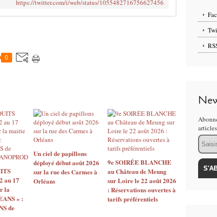
https://twitter.com/i/web/status/1055482716756627456
Fa
Twi
RS
0
New
Abonne
article
Email
Un ciel de papillons
9e SOIRÉE BLANCHE
déployé début août 2026
ITS
au Château de Meung
sur la rue des Carmes à
2 au 17
sur Loire le 22 août 2026
Orléans
r la
: Réservations ouvertes à
EANS » :
tarifs préférentiels
S de