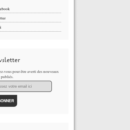
cebook
tter
S
sletter
z-vous pour être averti des nouveaux
s publiés.