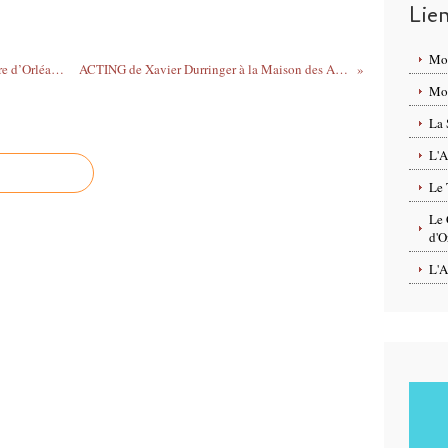
Lie
Mo
Man et Pia – Itinérances, RAMI au Théâtre d’Orléans. Exposition du 25 octobre au 16 novembre 2018
ACTING de Xavier Durringer à la Maison des Arts et de la Musique Orléans le 9 novembre 2018
Mon
La 
L'A
Le 
Le 
d'O
L'A