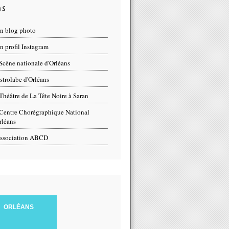
ns
n blog photo
 profil Instagram
Scène nationale d'Orléans
strolabe d'Orléans
Théâtre de La Tête Noire à Saran
Centre Chorégraphique National
rléans
ssociation ABCD