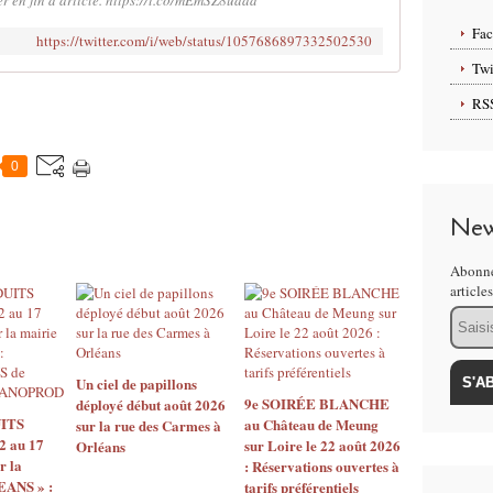
r en fin d'article. https://t.co/mEmSZ8uaad
Fa
https://twitter.com/i/web/status/1057686897332502530
Twi
RS
0
New
Abonne
article
Email
Un ciel de papillons
9e SOIRÉE BLANCHE
déployé début août 2026
ITS
au Château de Meung
sur la rue des Carmes à
2 au 17
sur Loire le 22 août 2026
Orléans
r la
: Réservations ouvertes à
EANS » :
tarifs préférentiels