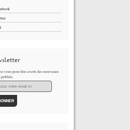
cebook
tter
S
sletter
z-vous pour être averti des nouveaux
s publiés.