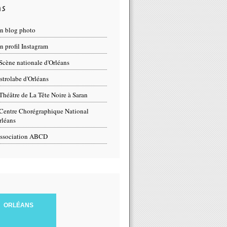
ns
n blog photo
 profil Instagram
Scène nationale d'Orléans
strolabe d'Orléans
Théâtre de La Tête Noire à Saran
Centre Chorégraphique National
rléans
ssociation ABCD