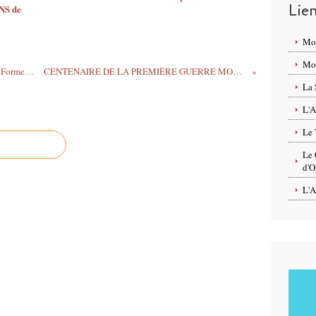
Lie
S de
Mo
Mon
FESTIVAL DE MARIONNETTES Petites Formes Mouvantes et Émouvantes à La Fabrique - MEUNG SUR LOIRE du 2 au 18 novembre 2018
CENTENAIRE DE LA PREMIÈRE GUERRE MONDIALE : Exposition, lecture, concert et cinéma à MEUNG SUR LOIRE du 5 au 22 novembre 2018
La 
L'A
Le 
Le 
d'O
L'A