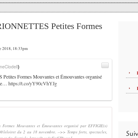
ONNETTES Petites Formes
re 2018, 18:33pm
neClodell
)
tes Formes Mouvantes et Émouvantes organisé
que…
https://t.co/yY90cVhYJg
Formes Mouvantes et Émouvantes organisé par EFFIGIE(s)
leloiret du 2 au 18 novembre. -->> Temps forts, spectacles,
Sui