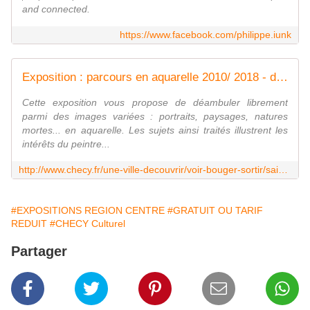
and connected.
https://www.facebook.com/philippe.iunk
Exposition : parcours en aquarelle 2010/ 2018 - de Philippe Iunk
Cette exposition vous propose de déambuler librement
parmi des images variées : portraits, paysages, natures
mortes... en aquarelle. Les sujets ainsi traités illustrent les
intérêts du peintre...
http://www.checy.fr/une-ville-decouvrir/voir-bouger-sortir/saison-culturelle/exposition-parcours-aquarelle-de-philippe-iunk_254.html!article=1850
#EXPOSITIONS REGION CENTRE
#GRATUIT OU TARIF
REDUIT
#CHECY Culturel
Partager