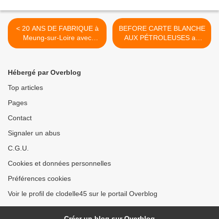
< 20 ANS DE FABRIQUE à
BEFORE CARTE BLANCHE
Meung-sur-Loire avec
AUX PÉTROLEUSES au
EFFIGIE(s) THÉÂTRE les 6
108 le 12 Octobre 2018 >
et 7 octobre 2018 - Entrée
libre
Hébergé par Overblog
Top articles
Pages
Contact
Signaler un abus
C.G.U.
Cookies et données personnelles
Préférences cookies
Voir le profil de clodelle45 sur le portail Overblog
Créer un blog sur Overblog