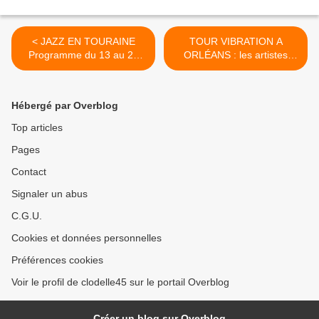
< JAZZ EN TOURAINE
TOUR VIBRATION A
Programme du 13 au 23
ORLÉANS : les artistes
septembre 2018 à
présents - Navettes
MONTLOUIS SUR LOIRE
gratuites au départ de Gien,
et dans l'est tourangeau
Montargis et Pithiviers >
Hébergé par Overblog
Top articles
Pages
Contact
Signaler un abus
C.G.U.
Cookies et données personnelles
Préférences cookies
Voir le profil de clodelle45 sur le portail Overblog
Créer un blog sur Overblog