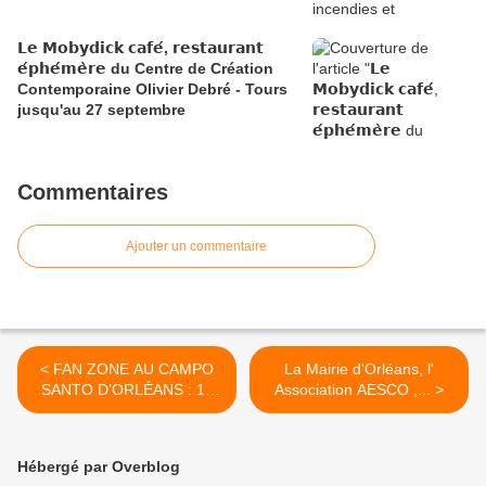
𝗟𝗲 𝗠𝗼𝗯𝘆𝗱𝗶𝗰𝗸 𝗰𝗮𝗳𝗲́, 𝗿𝗲𝘀𝘁𝗮𝘂𝗿𝗮𝗻𝘁
𝗲́𝗽𝗵𝗲́𝗺𝗲̀𝗿𝗲 du Centre de Création
Contemporaine Olivier Debré - Tours
jusqu'au 27 septembre
Commentaires
Ajouter un commentaire
< FAN ZONE AU CAMPO
La Mairie d'Orléans, l'
SANTO D’ORLÉANS : 10
Association AESCO ,... >
juillet...
Hébergé par Overblog