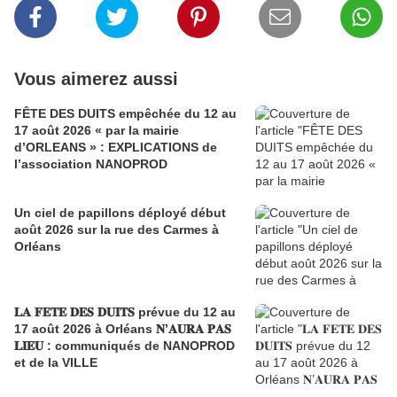
Vous aimerez aussi
FÊTE DES DUITS empêchée du 12 au
17 août 2026 « par la mairie
d’ORLEANS » : EXPLICATIONS de
l’association NANOPROD
Un ciel de papillons déployé début
août 2026 sur la rue des Carmes à
Orléans
𝐋𝐀 𝐅𝐄𝐓𝐄 𝐃𝐄𝐒 𝐃𝐔𝐈𝐓𝐒 prévue du 12 au
17 août 2026 à Orléans 𝐍’𝐀𝐔𝐑𝐀 𝐏𝐀𝐒
𝐋𝐈𝐄𝐔 : communiqués de NANOPROD
et de la VILLE