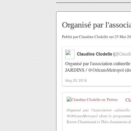
Organisé par l'associ
Publié par Claudine Clodelle sur 25 Mai 2
Claudine Clodelle (
@Claudi
Organisé par l'association culture
JARDINS /
@OrleansMetropol
(do
May 25, 2018
Cl
Organisé par l'association culture
@OrleansMetropol (dont le programme e
Karen Chaminaud et Théo Jouanneau dans