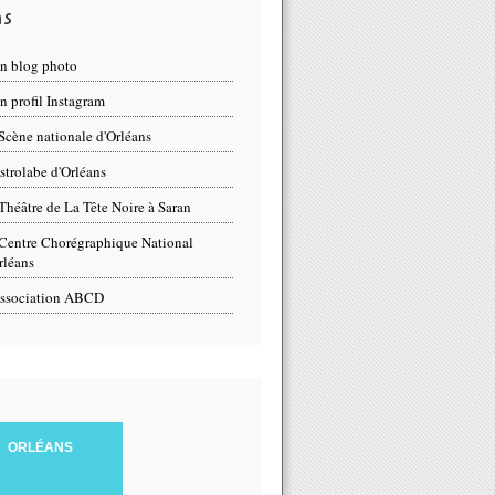
ns
n blog photo
 profil Instagram
Scène nationale d'Orléans
strolabe d'Orléans
Théâtre de La Tête Noire à Saran
Centre Chorégraphique National
rléans
ssociation ABCD