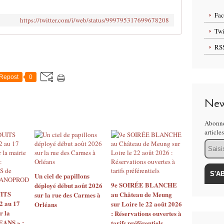
Fa
https://twitter.com/i/web/status/999795317699678208
Twi
RS
Repost
0
New
Abonne
article
Email
Un ciel de papillons
9e SOIRÉE BLANCHE
déployé début août 2026
ITS
au Château de Meung
sur la rue des Carmes à
2 au 17
sur Loire le 22 août 2026
Orléans
r la
: Réservations ouvertes à
EANS » :
tarifs préférentiels