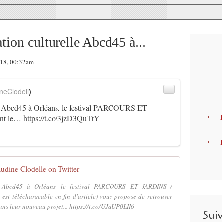
ation culturelle Abcd45 à...
018, 00:32am
neClodell
)
lle Abcd45 à Orléans, le festival PARCOURS ET
nt le…
https://t.co/3jzD3QuTtY
audine Clodelle on Twitter
lle Abcd45 à Orléans, le festival PARCOURS ET JARDINS /
st téléchargeable en fin d'article) vous propose de retrouver
 leur nouveau projet... https://t.co/UJdUP0LII6
Sui