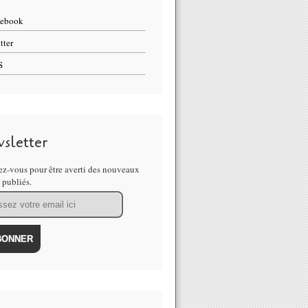
cebook
tter
S
sletter
z-vous pour être averti des nouveaux
s publiés.