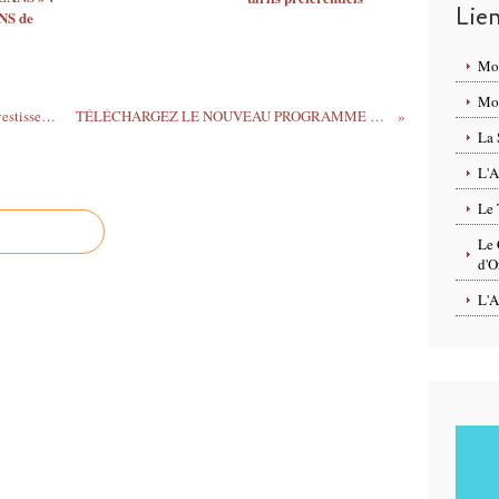
Lie
S de
Mo
Mon
Karen Chaminaud et Théo Jouanneau investissent PARCOURS ET JARDINS 2018 avec L'ENFANT NU et les prémices d'un cabaret.
TÉLÉCHARGEZ LE NOUVEAU PROGRAMME DÉTAILLE ILLUSTRE DU FESTIVAL PARCOURS ET JARDINS 2018 A ORLÉANS
La 
L'A
Le 
Le 
d'O
L'A