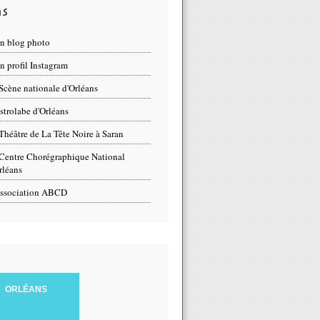
ns
n blog photo
 profil Instagram
Scène nationale d'Orléans
strolabe d'Orléans
Théâtre de La Tête Noire à Saran
Centre Chorégraphique National
rléans
ssociation ABCD