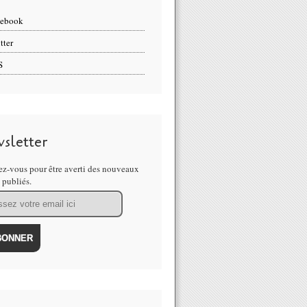
cebook
tter
S
sletter
z-vous pour être averti des nouveaux
s publiés.