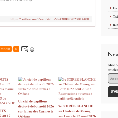
ttps://t.co/KI5WtnksZn
Fa
Twi
https://twitter.com/i/web/status/994300882023014400
RS
Repost
0
New
Abonne
article
Email
Un ciel de papillons
9e SOIRÉE BLANCHE
déployé début août 2026
ITS
au Château de Meung
sur la rue des Carmes à
2 au 17
sur Loire le 22 août 2026
Orléans