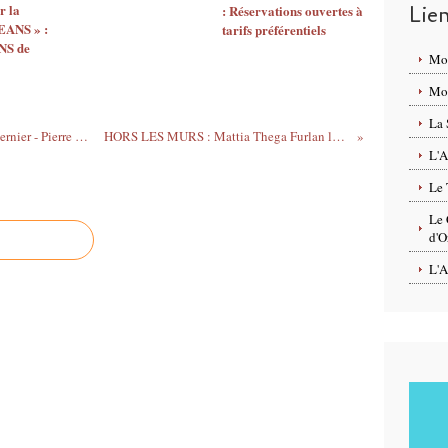
r la
Lie
: Réservations ouvertes à
EANS » :
tarifs préférentiels
S de
Mo
Mon
La 
Exposition TGV Express : Jean Marc Tavernier - Pierre Guitton - Jean François Veillard dans le cadre de PARCOURS & JARDINS 2018 à ORLÉANS
HORS LES MURS : Mattia Thega Furlan le 12 mai et Jekyll Wood le 19 mai - GRATUIT en centre ville d' ORLEANS
L'A
Le 
Le 
d'O
L'A