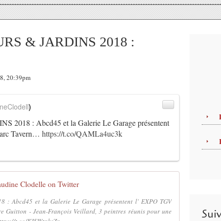
RS & JARDINS 2018 :
18, 20:39pm
neClodell
)
18 : Abcd45 et la Galerie Le Garage présentent
arc Tavern…
https://t.co/QAMLa4uc3k
audine Clodelle on Twitter
 Abcd45 et la Galerie Le Garage présentent l' EXPO TGV
 Guitton - Jean-François Veillard, 3 peintres réunis pour une
Sui