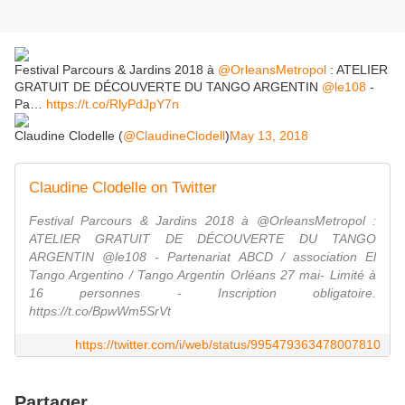
Festival Parcours & Jardins 2018 à
@OrleansMetropol
: ATELIER
GRATUIT DE DÉCOUVERTE DU TANGO ARGENTIN
@le108
-
Pa…
https://t.co/RlyPdJpY7n
Claudine Clodelle (
@ClaudineClodell
)
May 13, 2018
Claudine Clodelle on Twitter
Festival Parcours & Jardins 2018 à @OrleansMetropol :
ATELIER GRATUIT DE DÉCOUVERTE DU TANGO
ARGENTIN @le108 - Partenariat ABCD / association El
Tango Argentino / Tango Argentin Orléans 27 mai- Limité à
16 personnes - Inscription obligatoire.
https://t.co/BpwWm5SrVt
https://twitter.com/i/web/status/995479363478007810
Partager