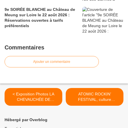
9e SOIRÉE BLANCHE au Château de
Meung sur Loire le 22 août 2026 :
Réservations ouvertes à tarifs
préférentiels
Commentaires
Ajouter un commentaire
< Exposition Photos LA
ATOMIC ROCKIN’
CHEVAUCHÉE DE
FESTIVAL, culture
JEANNE, D’ORLÉANS À LA
américaine des années
NOUVELLE-ORLÉANS – M.
1940/1950 à St Pryvé Saint-
LABARRE, A. LABRY, K.
Mesmin les 2 et 3 juin 2018
Hébergé par Overblog
WELSH et F. STANSBURY
>
– 30 mai au 31 août 2018