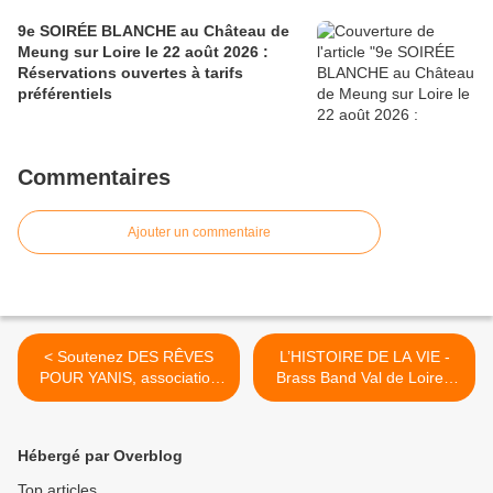
9e SOIRÉE BLANCHE au Château de
Meung sur Loire le 22 août 2026 :
Réservations ouvertes à tarifs
préférentiels
Commentaires
Ajouter un commentaire
< Soutenez DES RÊVES
L’HISTOIRE DE LA VIE -
POUR YANIS, association
Brass Band Val de Loire /
au service des enfants
Ensemble vocal Ephémères
atteints d’une pathologie
– Théâtre Gérard Philipe
cérébrale
Orléans 31 mai, 1er et 2
Hébergé par Overblog
juin 2018 >
Top articles