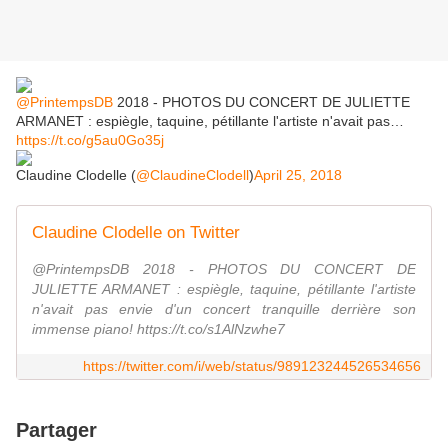
@PrintempsDB
2018 - PHOTOS DU CONCERT DE JULIETTE
ARMANET : espiègle, taquine, pétillante l'artiste​ n'avait pas…
https://t.co/g5au0Go35j
Claudine Clodelle (
@ClaudineClodell
)
April 25, 2018
Claudine Clodelle on Twitter
@PrintempsDB 2018 - PHOTOS DU CONCERT DE
JULIETTE ARMANET : espiègle, taquine, pétillante l'artiste​
n'avait pas envie d'un concert tranquille derrière son
immense piano! https://t.co/s1AlNzwhe7
https://twitter.com/i/web/status/989123244526534656
Partager