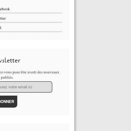
cebook
tter
S
sletter
z-vous pour être averti des nouveaux
s publiés.