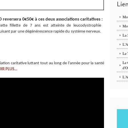
Lie
Mo
eversera 0€50€ à ces deux associations caritatives :
cette fillette de 7 ans est atteinte de leucodystrophie
Mon
uisant par une dégénérescence rapide du système nerveux.
La 
L'A
Le 
Le 
iation caritative luttant tout au long de l'année pour la santé
d'O
OIR PLUS…
L'A