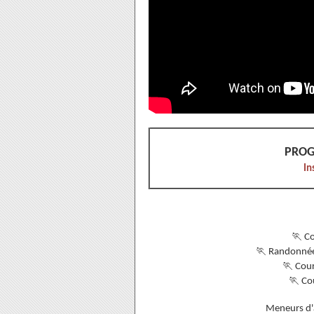
PROG
In
🏃
‍ 
🏃
‍ Randonné
🏃
‍ Cou
🏃
‍ C
Meneurs d'a