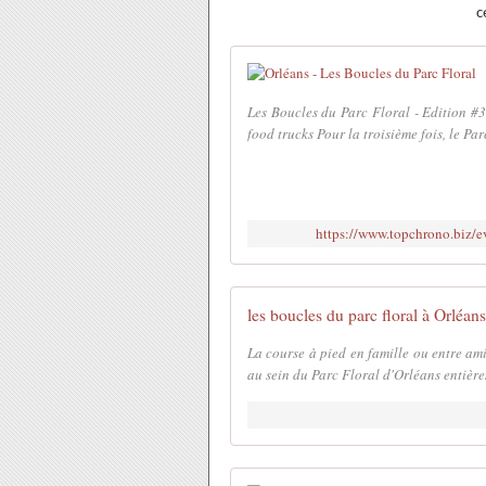
c
Les Boucles du Parc Floral - Edition #3 
food trucks Pour la troisième fois, le Pa
https://www.topchrono.biz/
les boucles du parc floral à Orléa
La course à pied en famille ou entre ami
au sein du Parc Floral d'Orléans entière