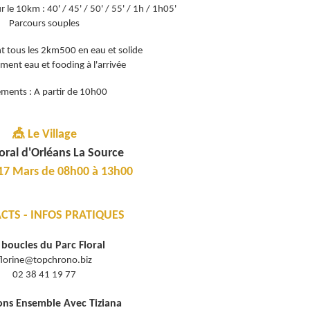
 le 10km : 40' / 45' / 50' / 55' / 1h / 1h05'
Parcours souples
nt tous les 2km500 en eau et solide
ement eau et fooding à l'arrivée
ements : A partir de 10h00
🎪
Le Village
loral d'Orléans La Source
17 Mars de 08h00 à 13h00
CTS - INFOS PRATIQUES
 boucles du Parc Floral
florine@topchrono.biz
02 38 41 19 77
ns Ensemble Avec Tiziana