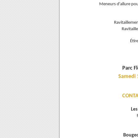
Meneurs d'allure pour
Ravitailleme
Ravitaill
Étir
Parc F
Samedi 
CONTA
Les
Bougeo