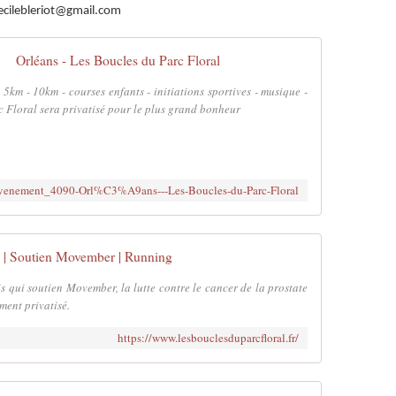
ecilebleriot@gmail.com
Orléans - Les Boucles du Parc Floral
5km - 10km - courses enfants - initiations sportives - musique -
rc Floral sera privatisé pour le plus grand bonheur
evenement_4090-Orl%C3%A9ans---Les-Boucles-du-Parc-Floral
ns | Soutien Movember | Running
s qui soutien Movember, la lutte contre le cancer de la prostate
ment privatisé.
https://www.lesbouclesduparcfloral.fr/