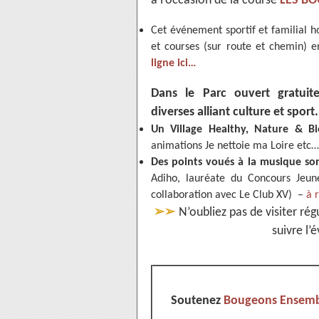
à l’occasion de la course
LES BO
Cet événement sportif et familial h
et courses (sur route et chemin)
ligne ici…
Dans le Parc ouvert gratuit
diverses alliant culture et sport.
Un Village Healthy, Nature & Bi
animations Je nettoie ma Loire etc…
Des points voués à la musique son
Adiho, lauréate du Concours Jeun
collaboration avec Le Club XV) –
à 
➢➢
N’oubliez pas de visiter ré
suivre l
Soutenez
Bougeons Ensembl