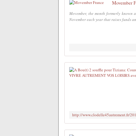
Movember F
Movember, the month formerly known as
November each year that raises funds an