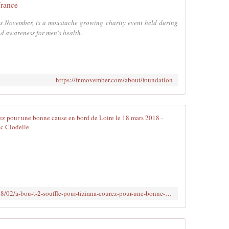
rance
 November, is a moustache growing charity event held during
d awareness for men's health.
https://fr.movember.com/about/foundation
A Bou(t) 2 s
U
n
t
r
a
i
http://www.clodelle45autrement.fr/2018/02/a-bou-t-2-souffle-pour-tiziana-courez-pour-une-bonne-cause-en-bord-de-loire-le-18-mars-2018.html
l
d
é
c