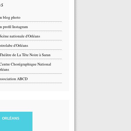
ns
n blog photo
 profil Instagram
Scène nationale d'Orléans
strolabe d'Orléans
Théâtre de La Tête Noire à Saran
Centre Chorégraphique National
rléans
ssociation ABCD