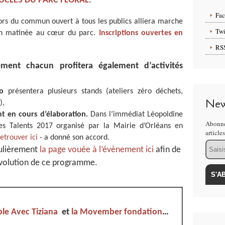
UCLES DU PARC FLORAL
.
Fa
ors du commun ouvert à tous les publics alliera marche
Twi
 en matinée au cœur du parc.
Inscriptions ouvertes en
RS
ement chacun profitera également d’activités
o
présentera plusieurs stands (ateliers zéro déchets,
New
),
t en cours d’élaboration.
Dans l’immédiat Léopoldine
Abonne
es Talents 2017 organisé par la Mairie d’Orléans en
article
retrouver ici
- a donné son accord.
Email
gulièrement
la page vouée à l’évènement ici
afin de
’évolution de ce programme.
e Avec Tiziana
et
la Movember fondation
…