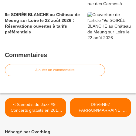
9e SOIRÉE BLANCHE au Château de
Meung sur Loire le 22 août 2026 :
Réservations ouvertes à tarifs
préférentiels
Commentaires
Ajouter un commentaire
< Samedis du Jazz #9 :
DEVENEZ
Concerts gratuits en 2018
PARRAIN/MARRAINE :
au Théâtre d' Orléans à
Votre filleul bénéficiera d’un
15h
spectacle à TARIF RÉDUIT
sur la saison 2018 AU
Hébergé par Overblog
THÉÂTRE DE LA TÊTE